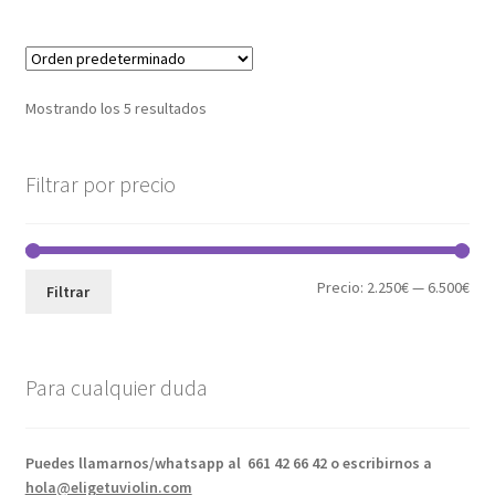
Mostrando los 5 resultados
Filtrar por precio
Pre
Pre
Precio:
2.250€
—
6.500€
Filtrar
mín
máx
Para cualquier duda
Puedes llamarnos/whatsapp al
661 42 66 42 o escribirnos a
hola@eligetuviolin.com