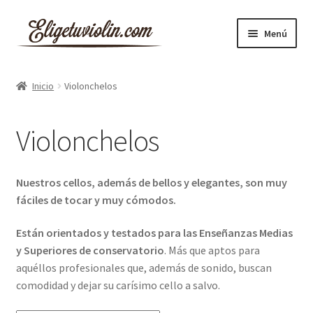
Ir
Ir
Menú
a
al
la
contenido
Inicio
navegación
Inicio
Violonchelos
Carrito
Violonchelos
Finalizar compra
Inicio
Nuestros cellos, además de bellos y elegantes, son muy
fáciles de tocar y muy cómodos.
Mi cuenta
Están orientados y testados para las Enseñanzas Medias
y Superiores de conservatorio
. Más que aptos para
Política de Cookies
aquéllos profesionales que, además de sonido, buscan
comodidad y dejar su carísimo cello a salvo.
Política de privacidad y Aviso Legal